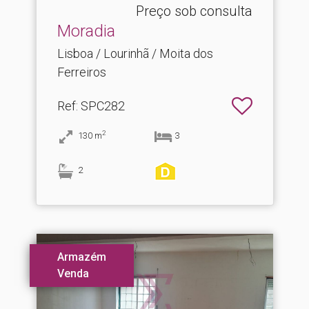
Preço sob consulta
Moradia
Lisboa / Lourinhã / Moita dos
Ferreiros
Ref
: SPC282
2
130
m
3
2
Armazém
Venda