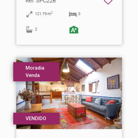
Ref
: SPC228
2
121.79
m
3
2
Moradia
Venda
VENDIDO