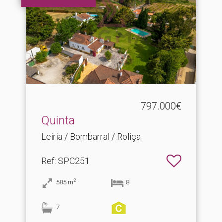
797.000€
Quinta
Leiria / Bombarral / Roliça
Ref
: SPC251
2
585
m
8
7