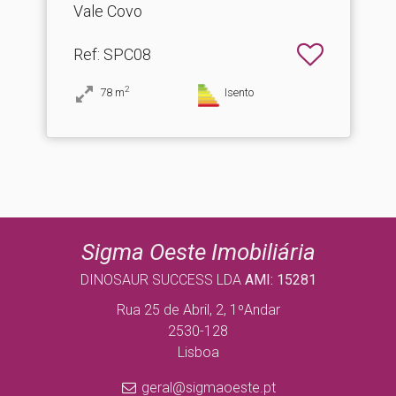
Vale Covo
Ref
: SPC08
2
78
m
Isento
Sigma Oeste Imobiliária
DINOSAUR SUCCESS LDA
AMI: 15281
Rua 25 de Abril, 2, 1ºAndar
2530-128
Lisboa
geral@sigmaoeste.pt