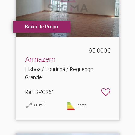
Baixa de Preço
95.000€
Armazem
Lisboa / Lourinhã / Reguengo
Grande
Ref
: SPC261
2
68
m
Isento