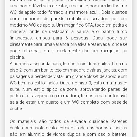
uma confortável sala de estar, uma suite, com um lindíssimo 
WC de apoio todo forrado a mármore azul . Dois quartos 
com roupeiros de parede embutidos, servidos por um 
moderno WC de apoio. Um magnifico SPA, todo em pedra e 
madeira, onde se destacam a sauna e o banho turco 
finlandeses, ambos para 6 pessoas. Daqui pode sair 
diretamente para uma varanda privativa e reservada, onde se 
pode refrescar, ou ir diretamente dar um mergulho na 
piscina.

Ainda nesta segunda casa, temos mais duas suites. Uma no 
piso 2, com um bonito teto em madeira e várias janelas, com 
paisagens a perder de vista, um grande closet de apoio e um 
WC bem ao estilo inglês. Outra no piso 0, esta uma master 
suite. Num estilo típico da zona, aproveitando partes de 
pedra e o travejamento em madeira, temos uma confortável 
sala de estar, um quarto e um WC completo com base de 
duche.

Os materiais são todos de elevada qualidade. Paredes 
duplas com isolamento térmico. Todas as portas e janelas 
são em alumínio de vidros duplos e com oscilo batente. 