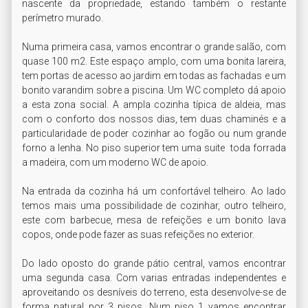
nascente da propriedade, estando também o restante 
perímetro murado.

Numa primeira casa, vamos encontrar o grande salão, com 
quase 100 m2. Este espaço amplo, com uma bonita lareira, 
tem portas de acesso ao jardim em todas as fachadas e um 
bonito varandim sobre a piscina. Um WC completo dá apoio 
a esta zona social. A ampla cozinha típica de aldeia, mas 
com o conforto dos nossos dias, tem duas chaminés e a 
particularidade de poder cozinhar ao fogão ou num grande 
forno a lenha. No piso superior tem uma suite  toda forrada 
a madeira, com um moderno WC de apoio.

Na entrada da cozinha há um confortável telheiro. Ao lado 
temos mais uma possibilidade de cozinhar, outro telheiro, 
este com barbecue, mesa de refeições e um bonito lava 
copos, onde pode fazer as suas refeições no exterior.

Do lado oposto do grande pátio central, vamos encontrar 
uma segunda casa. Com varias entradas independentes e 
aproveitando os desníveis do terreno, esta desenvolve-se de 
forma natural por 3 pisos. Num piso 1 vamos encontrar 